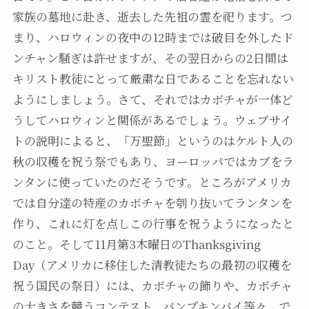
家族の墓地に赴き、逝去した先祖の霊を祀ります。つ
まり、ハロウィンの夜中の12時までは破目を外したド
ンチャン騒ぎは許せますが、その翌日からの2日間は
キリスト教徒にとって厳粛な日であることを忘れない
ようにしましょう。さて、それではカボチャが一体ど
うしてハロウィンと関係があるでしょう。ウェブサイ
トの説明によると、「万聖節」というのはケルト人の
秋の収穫を祝う祭でもあり、ヨーロッパではカブをラ
ンタンに使っていたのだそうです。ところがアメリカ
では自分達の特産のカボチャを刳り抜いてランタンを
作り、これに灯を点しこの行事を祝うようになったと
のこと。そして11月第3木曜日のThanksgiving
Day（アメリカに移住した清教徒たちの最初の収穫を
祝う国民の祭日）には、カボチャの飾りや、カボチャ
の大きさを競うコンテスト、パンプキンパイ等々、で