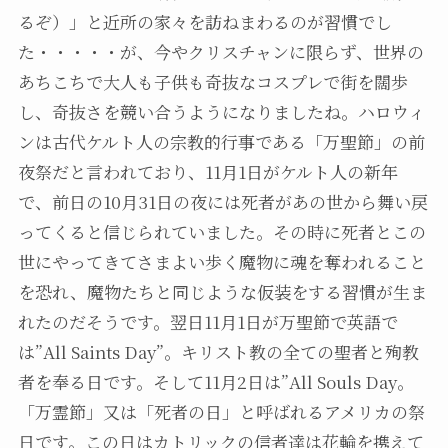
るぞ）」と近所の家々を訪ねまわるのが習慣でし
た・・・・・が、今やクリスチャンに限らず、世界の
あちこちで大人も子供も奇抜なコスプレで街を闊歩
し、奇抜さを競い合うようになりましたね。ハロウィ
ンは古代ケルト人の宗教的行事である「万聖節」の前
夜祭だと言われており、11月1日がケルト人の新年
で、前日の10月31日の夜には死者があの世から舞い戻
ってくると信じられていました。その時に死者とこの
世にやってきてさまよい歩く魔物に魂を奪われること
を恐れ、魔物たちと同じような仮装をする習慣が生ま
れたのだそうです。翌日11月1日が万聖節で英語で
は”All Saints Day”。キリスト教の全ての聖者と殉教
者を奉る日です。そして11月2日は”All Souls Day。
「万霊節」又は「死者の日」と呼ばれるアメリカの祭
日です。この日はカトリックの信者達は花輪を携えて