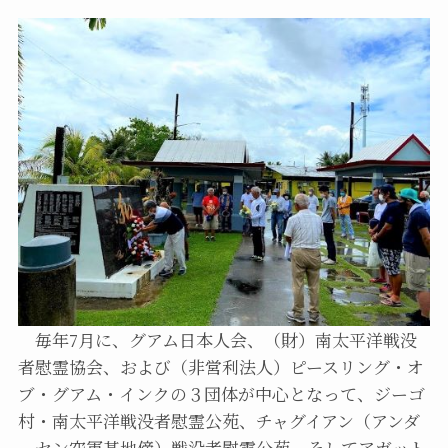
毎年7月に、グアム日本人会、（財）南太平洋戦没
者慰霊協会、および（非営利法人）ピースリング・オ
ブ・グアム・インクの３団体が中心となって、ジーゴ
村・南太平洋戦没者慰霊公苑、チャグイアン（アンダ
ーセン空軍基地傍）戦没者慰霊公苑、そしてアガット