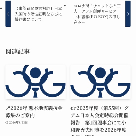
コロナ禍！チョットひと工
【事態宣緊急言対応】日本
夫 グアム郵便サービス
入国時の陰性証明ならびに
ー私書箱(P.O.BOX)の申し
誓約書について
込みー
関連記事
📍2026年 熊本地震義援金
👉2025年度（第55回）グ
募集のご案内
アム日本人会定時総会開催
報告 第1回理事会にて小
2026年8月8日
和野秀夫理事を2026年度