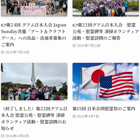
👉第24回 グアム日本人会 Japan
👉第22回グアム日本人会 慰霊
Sunday共催「アート＆クラフト
公苑・慰霊碑等 清掃ボランティア
ブース」への出品・出展者募集の
活動・慰霊訪問のご報告
ご案内
2026年7月22日
2026年7月24日
（終了しました）第22回グアム日
第15回 日米合同慰霊祭のご案内
本人会 慰霊公苑・慰霊碑等 清掃
2026年4月7日
ボランティア活動・慰霊訪問のお
知らせ
2026年6月10日