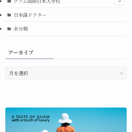
グアム国際日本人学校
日本語ドクター
未分類
アーカイブ
ア
ー
カ
イ
ブ