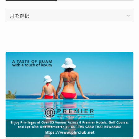
ア
ー
カ
イ
ブ