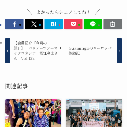
よかったらシェアしてね！
【会員紹介「今月の
顔」】 ホリデーツアーマ
Guamingoのヨーロッパ
イクロネシア 冨江高広さ
体験記
ん Vol.132
関連記事