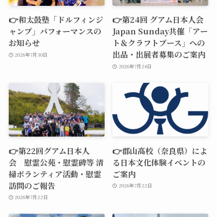
👉和太鼓塾「ドルフィンジ
👉第24回 グアム日本人会
ャンプ」パフォーマンスの
Japan Sunday共催「アー
お知らせ
ト＆クラフトブース」への
出品・出展者募集のご案内
2026年7月30日
2026年7月24日
👉第22回グアム日本人
👉郡山高校（奈良県）によ
会 慰霊公苑・慰霊碑等 清
る日本文化体験イベントの
掃ボランティア活動・慰霊
ご案内
訪問のご報告
2026年7月22日
2026年7月22日