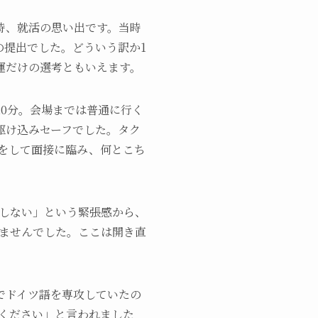
時、就活の思い出です。当時
の提出でした。どういう訳か1
運だけの選考ともいえます。
20分。会場までは普通に行く
駆け込みセーフでした。タク
をして面接に臨み、何とこち
はしない」という緊張感から、
りませんでした。ここは開き直
でドイツ語を専攻していたの
てください」と言われました