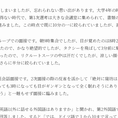
てしまいましたが、忘れられない思い出があります。大学4年の
得ない時代で、第1次選考は大きな会議室に集められて、書類
進みました。この時点で既に10分の一に絞られていましたが、
グループでの面接です。朝9時集合でしたが、目が覚めたのは8時
したので、かなり絶望的でしたが、タクシーを飛ばして3分前に
ったので、リクルートスーツの中は汗だくでしたが、涼しい顔
さらに半分に絞られていました。
英会話面接です。2次面接の際の反省を活かして「絶対に寝坊
っても3時になっても目がギンギンとなって全く眠れそうにあ
う」と一睡もせず面接に臨みました。
英語以外に話せる外国語はありますか」と聞かれ、第2外国語
回答しました。すると「では、ドイツ語で１から10まで言っ