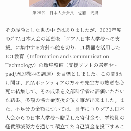
第28代 日本人会会長 佐藤 光男
その混沌とした世の中ではありましたが、2020年度
のｸﾞｱﾑ日本人会の活動を「グアム日本人学校への支
援」に集中する方針へ舵を切り、IT機器を活用した
ICT教育（Information and Communication
Technology）の環境整備（支援ソフトの選定やi-
pad/周辺機器の調達）を目標としました。この間8カ
月間は、PTAボランティアの方々や先生方の熱意を必
死に結集して、その成果を文部科学省に評価いただい
た結果、多額の協力金支援を頂く事が出来ました。ま
た、不足分の金額については、長年に亘りグアム日本
人会からの日本人学校へ贈呈した寄付金や、学校側の
経費節減努力を通じて積立てた自己資金を投下するこ