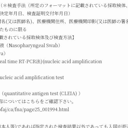
明内容（＊検査手法（所定のフォーマットに記載されている採取検
決定年月日、検査証明交付年月日）
名(又は医師名)、医療機関住所、医療機関印影(又は医師の署名
たものに限る
載されている採取検体及び検査方法】
sopharyngeal Swab）
a）
me RT-PCR法)(nucleic acid amplification
c acid amplification test
ve antigen test (CLEIA) ）
容についてはこちらをご確認下さい。
faj/ca/fna/page25_001994.html
日本人等)であれば指定された検査結果以外であっても入国が拒