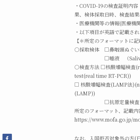
・COVID-19の検査証
果、検体採取日時、検査結果
・医療機関等の情報(医療機関
・以下項目が英語で記載され
【＊所定のフォーマットに記
○採取検体 □鼻咽頭ぬぐい液（Na
□唾液 （Saliv
○検査方法 □核酸増幅検査(real ti
test(real time RT-PCR))
□ 核酸増幅検査(LAMP法)(nuclei
(LAMP))
□抗原定量検査（quantitati
所定のフォーマット、記載内
https://www.mofa.go.jp/mo
なお、入国拒否対象外の方(