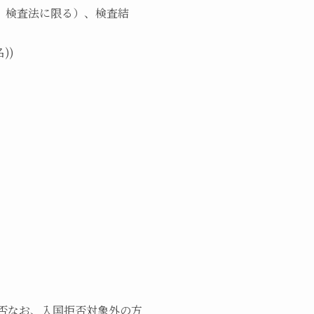
体、検査法に限る）、検査結
))
否なお、入国拒否対象外の方