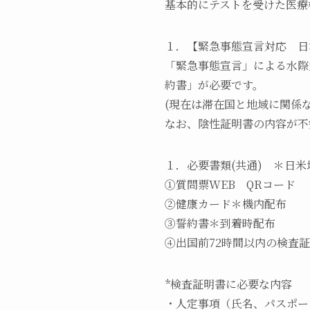
基本的にテストを受けた医療
１．【緊急事態宣言対応 日
「緊急事態宣言」による水際
約書」が必要です。
(現在は滞在国と地域に関係
なお、陰性証明書の内容が不
１．必要書類(共通) ＊日
①質問票WEB QRコード
②健康カード＊機内配布
③誓約書＊到着時配布
④出国前72時間以内の検査証
*検査証明書に必要な内容
・人定事項（氏名、パスポー