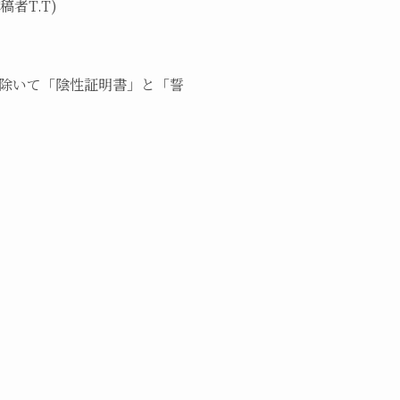
者T.T)
除いて「陰性証明書」と「誓