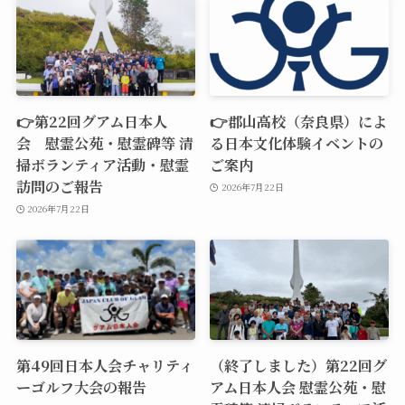
👉第22回グアム日本人
👉郡山高校（奈良県）によ
会 慰霊公苑・慰霊碑等 清
る日本文化体験イベントの
掃ボランティア活動・慰霊
ご案内
訪問のご報告
2026年7月22日
2026年7月22日
第49回日本人会チャリティ
（終了しました）第22回グ
ーゴルフ大会の報告
アム日本人会 慰霊公苑・慰