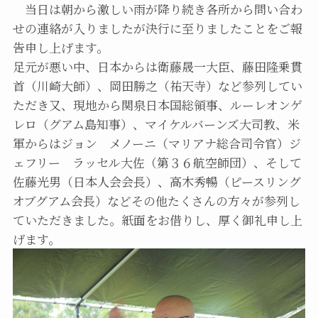
当日は朝から激しい雨が降り続き各所から問い合わ
せの連絡が入りましたが決行に至りましたことをご報
告申し上げます。
足元が悪い中、日本からは衛藤晟一大臣、藤田隆乗貫
首（川崎大師）、岡田勝之（祐天寺）など参列してい
ただき又、現地から関泉日本国総領事、ルーレオンゲ
レロ（グアム島知事）、マイケルバーンズ大司教、米
軍からはジョン メノーニ（マリアナ総合司令官）ジ
ェフリー ラッセル大佐（第３６航空師団）、そして
佐藤光男（日本人会会長）、高木秀暢（ピースリング
オブグアム会長）などその他たくさんの方々が参列し
ていただきました。紙面をお借りし、厚く御礼申し上
げます。