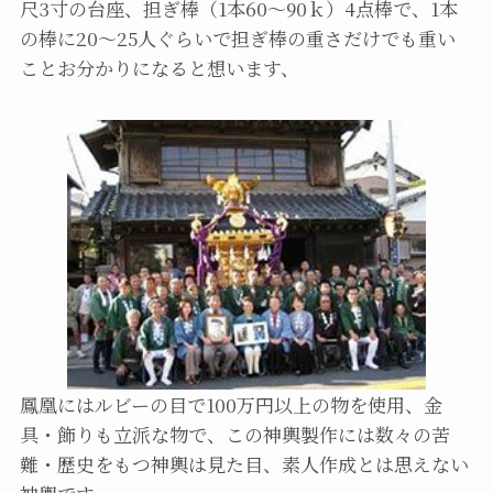
尺3寸の台座、担ぎ棒（1本60～90ｋ）4点棒で、1本
の棒に20～25人ぐらいで担ぎ棒の重さだけでも重い
ことお分かりになると想います、
鳳凰にはルビーの目で100万円以上の物を使用、金
具・飾りも立派な物で、この神輿製作には数々の苦
難・歴史をもつ神輿は見た目、素人作成とは思えない