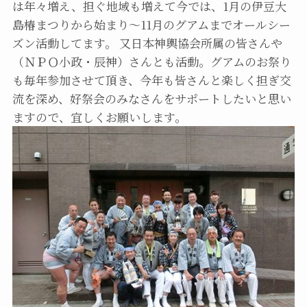
は年々増え、担ぐ地域も増えて今では、1月の伊豆大
島椿まつりから始まり～11月のグアムまでオールシー
ズン活動してます。 又日本神輿協会所属の皆さんや
（ＮＰＯ小政・辰神）さんとも活動。グアムのお祭り
も毎年参加させて頂き、今年も皆さんと楽しく担ぎ交
流を深め、好祭会のみなさんをサポートしたいと思い
ますので、宜しくお願いします。