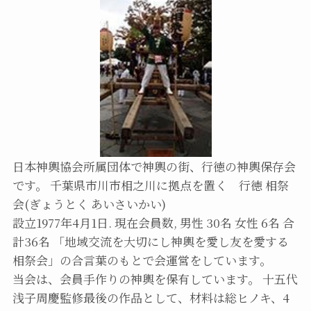
日本神輿協会所属団体で神輿の街、行徳の神輿保存会
です。 千葉県市川市相之川に拠点を置く 行徳 相祭
会(ぎょうとく あいさいかい)
設立1977年4月1日. 現在会員数, 男性 30名 女性 6名 合
計36名 「地域交流を大切にし神輿を愛し友を愛する
相祭会」の合言葉のもとで会運営をしています。
当会は、会員手作りの神輿を保有しています。 十五代
浅子周慶監修最後の作品として、材料は総ヒノキ、4