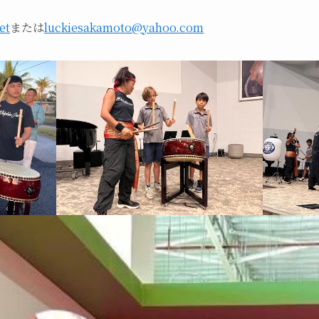
et
または
luckiesakamoto@yahoo.com