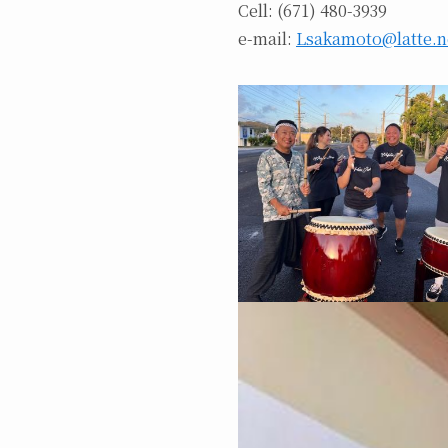
Cell: (671) 480-3939
e-mail:
Lsakamoto@latte.n