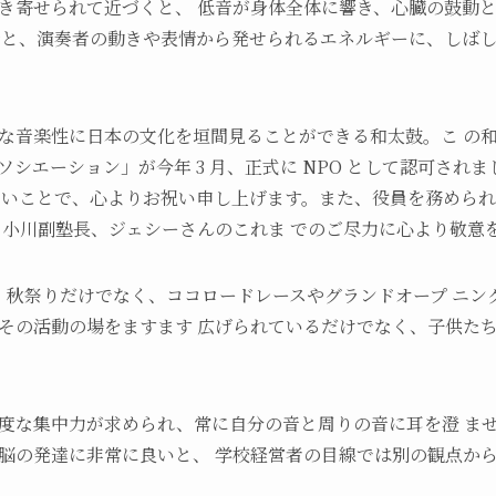
き寄せられて近づくと、 低音が身体全体に響き、心臓の鼓動
音と、演奏者の動きや表情から発せられるエネルギーに、しばし
な音楽性に日本の文化を垣間見ることができる和太鼓。こ の
シエーション」が今年 3 月、正式に NPO として認可され
しいことで、心よりお祝い申し上げます。また、役員を務めら
 小川副塾長、ジェシーさんのこれま でのご尽力に心より敬意
降、秋祭りだけでなく、ココロードレースやグランドオープ ニ
その活動の場をますます 広げられているだけでなく、子供た
度な集中力が求められ、常に自分の音と周りの音に耳を澄 ま
脳の発達に非常に良いと、 学校経営者の目線では別の観点か