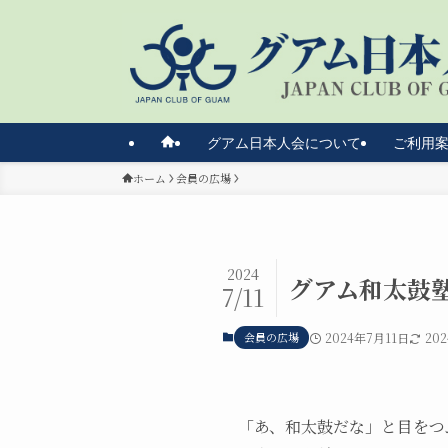
グアム日本人会について
ご利用
ホーム
会員の広場
2024
グアム和太鼓
7/11
会員の広場
2024年7月11日
20
「あ、和太鼓だな」と目をつ