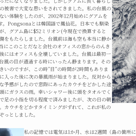
ったになくなりました。しかしグアムに長く暮らし
の被害で大変な思いをされてきました。私の台風の
い体験をしたのが、2002年12月始めにグアムを
”です。Pongsonaとは韓国語で鳳仙花。日本でも馴染
が、グアム島に$52ミリオン(今現在で換算すると
的損傷をもたらしました。台風前は海も空も本当に静か
本当にこのことだなと会社のオフィスの窓からのんき
後にはオフィスも全壊していました。台風は最初一
台風の目が通過する時にいったん静まります。その
きいのですが、この時”目”の時間が2時間もありま
に入った後に次の暴風雨が始まりました。反対から
な予感がしたので窓際にあったカウチをどかした途
頭にガラスの雨。幸いシャワー後に頭をタオルでく
で足の小指を切る程度で済みましたが、次の日の朝
。カウチをどかすタイミングがずれて、これが私の
ぞっとしました。
私の記憶では電気は1か月、水は2週間（島の箇所