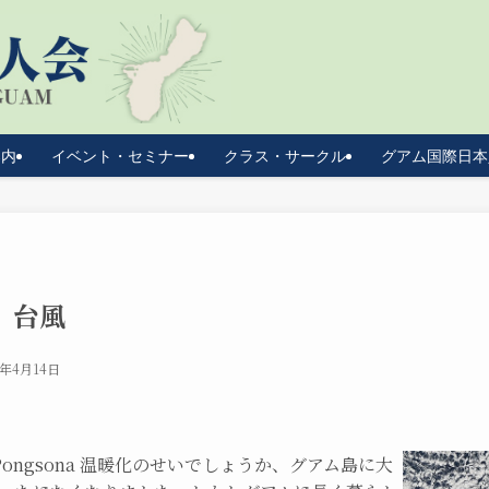
案内
イベント・セミナー
クラス・サークル
グアム国際日本
」台風
2年4月14日
 Pongsona 温暖化のせいでしょうか、グアム島に大