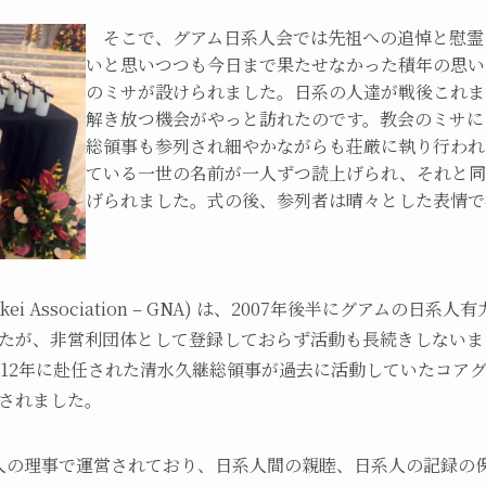
そこで、グアム日系人会では先祖への追悼と慰霊
いと思いつつも今日まで果たせなかった積年の思い
のミサが設けられました。日系の人達が戦後これま
解き放つ機会がやっと訪れたのです。教会のミサには
総領事も参列され細やかながらも荘厳に執り行われ
ている一世の名前が一人ずつ読上げられ、それと同
げられました。式の後、参列者は晴々とした表情
ei Association – GNA) は、2007年後半にグアムの
たが、非営利団体として登録しておらず活動も長続きしないま
012年に赴任された清水久継総領事が過去に活動していたコアグ
録されました。
の理事で運営されており、日系人間の親睦、日系人の記録の