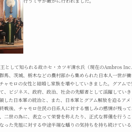
行うミサが厳かに行われました。
として知られる故ホセ・カツギ清水氏（現在のAmbros Inc.
群馬、茨城、栃木などの農村部から集められた日本人一世が働
チャモロの女性と結婚し家族を増やしていきました。グアムで
て、ビジネス、政府、政治、社会の先駆者として活躍していき
領した日本軍の統治と、また、日本軍とグアム解放を迫るアメ
終戦後、チャモロ住民の日系人に対する憎しみの感情が残って
、二世の為に、表立って栄誉を称えたり、正式な葬儀を行うこ
なった先祖に対する中途半端な蟠りの気持ちを持ち続けてい