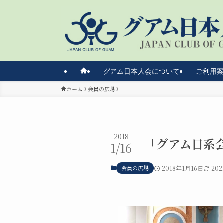
グアム日本人会について
ご利用
ホーム
会員の広場
2018
「グアム日系
1/16
会員の広場
2018年1月16日
20