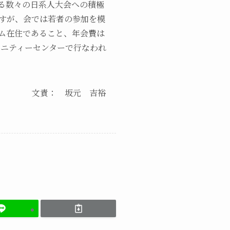
る数々の日系人大会への積極
すが、会では若者の参加を模
アム在住であること、年会費は
ュニティーセンターで行なわれ
文責： 坂元 吉裕