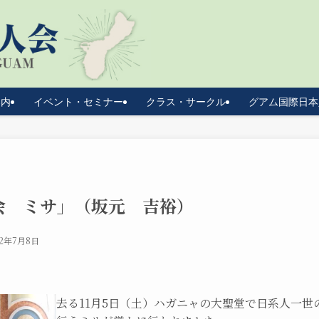
案内
イベント・セミナー
クラス・サークル
グアム国際日本
会 ミサ」（坂元 吉裕）
22年7月8日
去る11月5日（土）ハガニャの大聖堂で日系人一